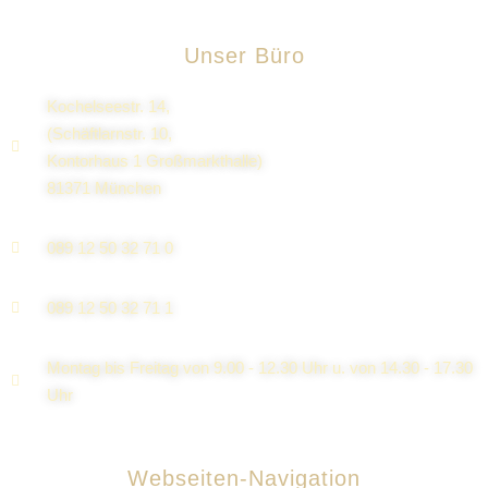
Unser Büro
Kochelseestr. 14,
(Schäftlarnstr. 10,
Kontorhaus 1 Großmarkthalle)
81371 München
089 12 50 32 71 0
089 12 50 32 71 1
Montag bis Freitag von 9.00 - 12.30 Uhr u. von 14.30 - 17.30
Uhr
Webseiten-Navigation